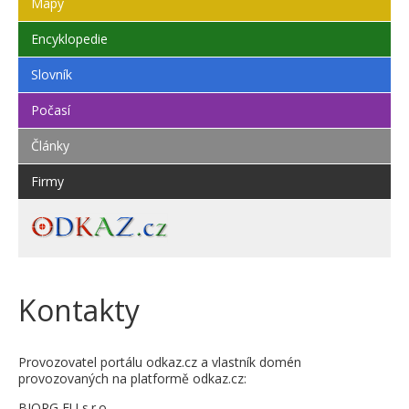
Mapy
Encyklopedie
Slovník
Počasí
Články
Firmy
Kontakty
Provozovatel portálu odkaz.cz a vlastník domén
provozovaných na platformě odkaz.cz:
BIORG EU s.r.o.