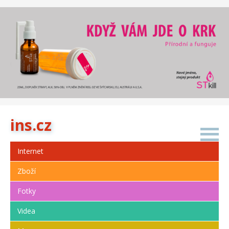
i
n
s
.
c
z
Internet
Zboží
Fotky
Videa