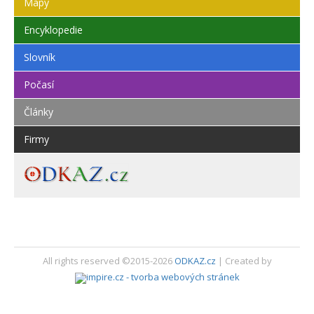
Mapy
Encyklopedie
Slovník
Počasí
Články
Firmy
All rights reserved ©2015-2026
ODKAZ.cz
| Created by