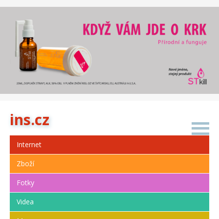
i
n
s
.
c
z
Internet
Zboží
Fotky
Videa